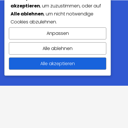
akzeptieren
, um zuzustimmen, oder auf
Alle ablehnen
, um nicht notwendige
Cookies abzulehnen.
KONTAKT
Anpassen
Apidea AG
Alle ablehnen
Kantonsstrasse 45
8807 Freienbach
Alle akzeptieren
info@apidea.ch
INFORMATION
Impressum
Datenschutz
AGB
Kontakt